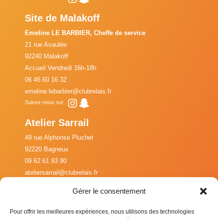
Site de Malakoff
Emeline LE BARBIER, Cheffe de service
21 rue Avaulée
92240 Malakoff
Accueil Vendredi 16h-18h
06 46 60 16 32
emeline.lebarbier@clubrelais.fr
Instagram
Snapchat
Suivez-nous sur :
Atelier Sarrail
49 rue Alphonse Pluchet
92220 Bagneux
09 62 61 93 90
ateliersarrail@clubrelais.fr
Instagram
Suivez-nous sur :
Gérer le consentement
Pour offrir les meilleures expériences, nous utilisons des technologies